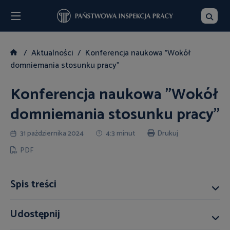
Menu
Szukaj
Aktualności
Konferencja naukowa "Wokół
domniemania stosunku pracy"
Konferencja naukowa "Wokół
domniemania stosunku pracy"
31 października 2024
4:3 minut
Drukuj
PDF
Spis treści
Udostępnij