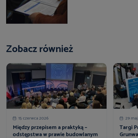
Zobacz również
15 czerwca 2026
29 maj
Między przepisem a praktyką –
Targi P
odstępstwa w prawie budowlanym
Grunwa