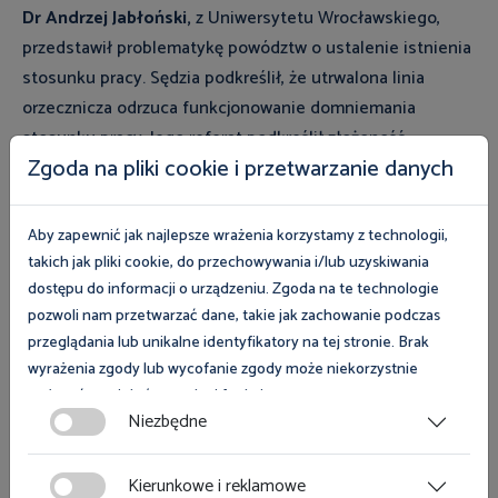
Dr
Andrzej Jabłoński,
z Uniwersytetu Wrocławskiego,
przedstawił problematykę powództw o ustalenie istnienia
stosunku pracy. Sędzia podkreślił, że utrwalona linia
orzecznicza odrzuca funkcjonowanie domniemania
stosunku pracy. Jego referat podkreślił złożoność
Zgoda na pliki cookie i przetwarzanie danych
postępowań sądowych oraz ich stopień skomplikowania i
wielopłaszczyznowość.
Aby zapewnić jak najlepsze wrażenia korzystamy z technologii,
Pogłębione rozważania nt. skuteczności działań
takich jak pliki cookie, do przechowywania i/lub uzyskiwania
Państwowej Inspekcji Pracy przedstawił
Marcin Stanecki
,
dostępu do informacji o urządzeniu. Zgoda na te technologie
Główny Inspektor Pracy. Znaczenie wystąpienia podkreśla
pozwoli nam przetwarzać dane, takie jak zachowanie podczas
przeglądania lub unikalne identyfikatory na tej stronie. Brak
zarówno przedstawiona analiza historyczna, jak również
wyrażenia zgody lub wycofanie zgody może niekorzystnie
zasygnalizowana etyczna warstwa działalności inspektora
wpłynąć na niektóre cechy i funkcje.
pracy, która ma szczególne znaczenie w kontekście
Niezbędne
ustalania istnienia stosunku pracy. Główny Inspektor
Zgoda na pliki cookies jest dobrowolna i można ją wycofać lub
Pracy podkreślił, że w świetle sprawozdań PIP najbardziej
zmodyfikować w dowolnym momencie klikając w przycisk
Kierunkowe i reklamowe
skutecznym i efektywnym środkiem inspektora pracy jest