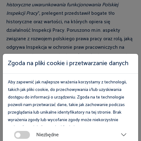
historyczne uwarunkowania funkcjonowania Polskiej
Inspekcji Pracy
”, prelegent przedstawił bogate tło
historyczne oraz wartości, na których opiera się
działalność Inspekcji Pracy. Poruszono m.in. aspekty
związane z rozwojem polskiego prawa pracy oraz rolą, jaką
odgrywa Inspekcja w ochronie praw pracowniczych na
przestrzeni lat. Opowiedział on również o historycznych
Zgoda na pliki cookie i przetwarzanie danych
twórcach Inspekcji Pracy oraz o tych, którzy wspomagali
tworzyć jej podwaliny.
Aby zapewnić jak najlepsze wrażenia korzystamy z technologii,
Wykład ten stanowił doskonałe wprowadzenie do idei,
takich jak pliki cookie, do przechowywania i/lub uzyskiwania
jakie przyświecają misji Inspektorów Pracy, inspirując
dostępu do informacji o urządzeniu. Zgoda na te technologie
pozwoli nam przetwarzać dane, takie jak zachowanie podczas
aplikantów do zaangażowania w swoją nową rolę.
przeglądania lub unikalne identyfikatory na tej stronie. Brak
wyrażenia zgody lub wycofanie zgody może niekorzystnie
Podsumowanie
wpłynąć na niektóre cechy i funkcje.
Niezbędne
Rozpoczęcie 91. Aplikacji Inspektorskiej to nie tylko